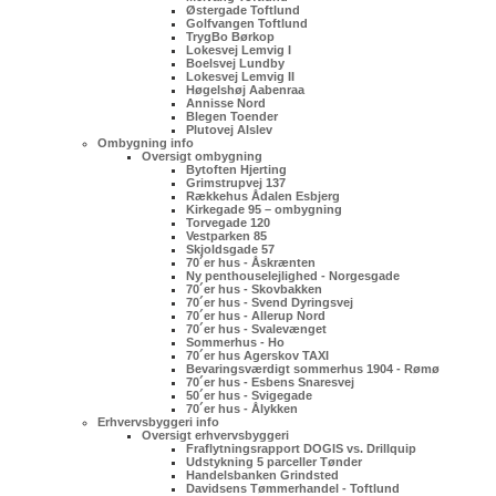
Østergade Toftlund
Golfvangen Toftlund
TrygBo Børkop
Lokesvej Lemvig I
Boelsvej Lundby
Lokesvej Lemvig II
Høgelshøj Aabenraa
Annisse Nord
Blegen Toender
Plutovej Alslev
Ombygning info
Oversigt ombygning
Bytoften Hjerting
Grimstrupvej 137
Rækkehus Ådalen Esbjerg
Kirkegade 95 – ombygning
Torvegade 120
Vestparken 85
Skjoldsgade 57
70´er hus - Åskrænten
Ny penthouselejlighed - Norgesgade
70´er hus - Skovbakken
70´er hus - Svend Dyringsvej
70´er hus - Allerup Nord
70´er hus - Svalevænget
Sommerhus - Ho
70´er hus Agerskov TAXI
Bevaringsværdigt sommerhus 1904 - Rømø
70´er hus - Esbens Snaresvej
50´er hus - Svigegade
70´er hus - Ålykken
Erhvervsbyggeri info
Oversigt erhvervsbyggeri
Fraflytningsrapport DOGIS vs. Drillquip
Udstykning 5 parceller Tønder
Handelsbanken Grindsted
Davidsens Tømmerhandel - Toftlund