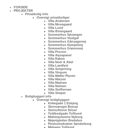
FORSIDE
PROJEKTER
Privatbolig info
Oversigt privatboliger
Villa Andersen
Villa Mosegaard
Villa Lund
Villa Østergaard
Sommerhus Søvangen
Sommerhus Vindgaf
Sommerhus Gånsagervej
Sommerhus Hympelvej
Sommerhus Grønnevej
Villa Proctor
Villa Aquapanel
Villa Raben
Villa Noer & Abel
Villa Landlyst
Villa Schjerning
Villa Vingum
Villa Møller-Plysen
Villa Matzen
Villa Madsen
Villa Nielsen
Villa Steffensen
Villa Stieper
Boligbyggeri info
Oversigt boligbyggeri
Kirkegade 1 Esbjerg
Skovvænget Bryrup
Stentofterne Struer
Toldbodgade Tofltund
Midterpirierene Nyborg
Mejerigården Bredebro
Pindsvinekrattet Sønderborg
Melvang Toftlund