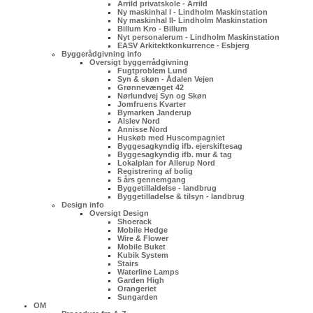
Arrild privatskole - Arrild
Ny maskinhal I - Lindholm Maskinstation
Ny maskinhal II- Lindholm Maskinstation
Billum Kro - Billum
Nyt personalerum - Lindholm Maskinstation
EASV Arkitektkonkurrence - Esbjerg
Byggerådgivning info
Oversigt byggerrådgivning
Fugtproblem Lund
Syn & skøn - Ådalen Vejen
Grønnevænget 42
Nørlundvej Syn og Skøn
Jomfruens Kvarter
Bymarken Janderup
Alslev Nord
Annisse Nord
Huskøb med Huscompagniet
Byggesagkyndig ifb. ejerskiftesag
Byggesagkyndig ifb. mur & tag
Lokalplan for Allerup Nord
Registrering af bolig
5 års gennemgang
Byggetillaldelse - landbrug
Byggetilladelse & tilsyn - landbrug
Design info
Oversigt Design
Shoerack
Mobile Hedge
Wire & Flower
Mobile Buket
Kubik System
Stairs
Waterline Lamps
Garden High
Orangeriet
Sungarden
OM