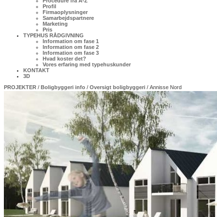
Procedure fra A-Z
Profil
Firmaoplysninger
Samarbejdspartnere
Marketing
Pris
TYPEHUS RÅDGIVNING
Information om fase 1
Information om fase 2
Information om fase 3
Hvad koster det?
Vores erfaring med typehuskunder
KONTAKT
3D
PROJEKTER
/
Boligbyggeri info
/
Oversigt boligbyggeri
/ Annisse Nord