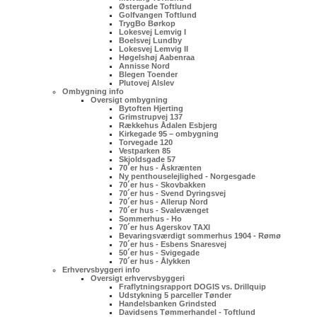
Østergade Toftlund
Golfvangen Toftlund
TrygBo Børkop
Lokesvej Lemvig I
Boelsvej Lundby
Lokesvej Lemvig II
Høgelshøj Aabenraa
Annisse Nord
Blegen Toender
Plutovej Alslev
Ombygning info
Oversigt ombygning
Bytoften Hjerting
Grimstrupvej 137
Rækkehus Ådalen Esbjerg
Kirkegade 95 – ombygning
Torvegade 120
Vestparken 85
Skjoldsgade 57
70´er hus - Åskrænten
Ny penthouselejlighed - Norgesgade
70´er hus - Skovbakken
70´er hus - Svend Dyringsvej
70´er hus - Allerup Nord
70´er hus - Svalevænget
Sommerhus - Ho
70´er hus Agerskov TAXI
Bevaringsværdigt sommerhus 1904 - Rømø
70´er hus - Esbens Snaresvej
50´er hus - Svigegade
70´er hus - Ålykken
Erhvervsbyggeri info
Oversigt erhvervsbyggeri
Fraflytningsrapport DOGIS vs. Drillquip
Udstykning 5 parceller Tønder
Handelsbanken Grindsted
Davidsens Tømmerhandel - Toftlund