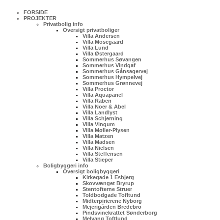
FORSIDE
PROJEKTER
Privatbolig info
Oversigt privatboliger
Villa Andersen
Villa Mosegaard
Villa Lund
Villa Østergaard
Sommerhus Søvangen
Sommerhus Vindgaf
Sommerhus Gånsagervej
Sommerhus Hympelvej
Sommerhus Grønnevej
Villa Proctor
Villa Aquapanel
Villa Raben
Villa Noer & Abel
Villa Landlyst
Villa Schjerning
Villa Vingum
Villa Møller-Plysen
Villa Matzen
Villa Madsen
Villa Nielsen
Villa Steffensen
Villa Stieper
Boligbyggeri info
Oversigt boligbyggeri
Kirkegade 1 Esbjerg
Skovvænget Bryrup
Stentofterne Struer
Toldbodgade Tofltund
Midterpirierene Nyborg
Mejerigården Bredebro
Pindsvinekrattet Sønderborg
Melvang Toftlund