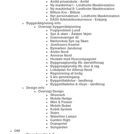
Arrild privatskole - Arrild
Ny maskinhal I - Lindholm Maskinstation
Ny maskinhal II- Lindholm Maskinstation
Billum Kro - Billum
Nyt personalerum - Lindholm Maskinstation
EASV Arkitektkonkurrence - Esbjerg
Byggerådgivning info
Oversigt byggerrådgivning
Fugtproblem Lund
Syn & skøn - Ådalen Vejen
Grønnevænget 42
Nørlundvej Syn og Skøn
Jomfruens Kvarter
Bymarken Janderup
Alslev Nord
Annisse Nord
Huskøb med Huscompagniet
Byggesagkyndig ifb. ejerskiftesag
Byggesagkyndig ifb. mur & tag
Lokalplan for Allerup Nord
Registrering af bolig
5 års gennemgang
Byggetillaldelse - landbrug
Byggetilladelse & tilsyn - landbrug
Design info
Oversigt Design
Shoerack
Mobile Hedge
Wire & Flower
Mobile Buket
Kubik System
Stairs
Waterline Lamps
Garden High
Orangeriet
Sungarden
OM