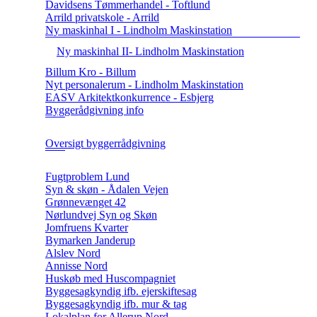
Davidsens Tømmerhandel - Toftlund
Arrild privatskole - Arrild
Ny maskinhal I - Lindholm Maskinstation
Ny maskinhal II- Lindholm Maskinstation
Billum Kro - Billum
Nyt personalerum - Lindholm Maskinstation
EASV Arkitektkonkurrence - Esbjerg
Byggerådgivning info
Oversigt byggerrådgivning
Fugtproblem Lund
Syn & skøn - Ådalen Vejen
Grønnevænget 42
Nørlundvej Syn og Skøn
Jomfruens Kvarter
Bymarken Janderup
Alslev Nord
Annisse Nord
Huskøb med Huscompagniet
Byggesagkyndig ifb. ejerskiftesag
Byggesagkyndig ifb. mur & tag
Lokalplan for Allerup Nord