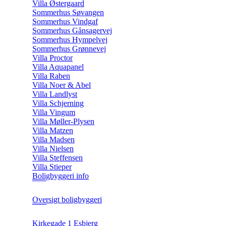
Villa Østergaard
Sommerhus Søvangen
Sommerhus Vindgaf
Sommerhus Gånsagervej
Sommerhus Hympelvej
Sommerhus Grønnevej
Villa Proctor
Villa Aquapanel
Villa Raben
Villa Noer & Abel
Villa Landlyst
Villa Schjerning
Villa Vingum
Villa Møller-Plysen
Villa Matzen
Villa Madsen
Villa Nielsen
Villa Steffensen
Villa Stieper
Boligbyggeri info
Oversigt boligbyggeri
Kirkegade 1 Esbjerg