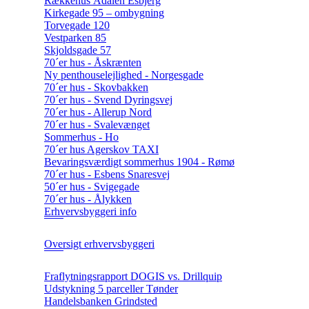
Rækkehus Ådalen Esbjerg
Kirkegade 95 – ombygning
Torvegade 120
Vestparken 85
Skjoldsgade 57
70´er hus - Åskrænten
Ny penthouselejlighed - Norgesgade
70´er hus - Skovbakken
70´er hus - Svend Dyringsvej
70´er hus - Allerup Nord
70´er hus - Svalevænget
Sommerhus - Ho
70´er hus Agerskov TAXI
Bevaringsværdigt sommerhus 1904 - Rømø
70´er hus - Esbens Snaresvej
50´er hus - Svigegade
70´er hus - Ålykken
Erhvervsbyggeri info
Oversigt erhvervsbyggeri
Fraflytningsrapport DOGIS vs. Drillquip
Udstykning 5 parceller Tønder
Handelsbanken Grindsted