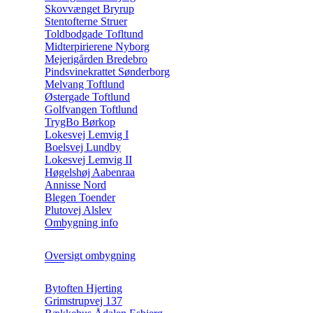
Skovvænget Bryrup
Stentofterne Struer
Toldbodgade Tofltund
Midterpirierene Nyborg
Mejerigården Bredebro
Pindsvinekrattet Sønderborg
Melvang Toftlund
Østergade Toftlund
Golfvangen Toftlund
TrygBo Børkop
Lokesvej Lemvig I
Boelsvej Lundby
Lokesvej Lemvig II
Høgelshøj Aabenraa
Annisse Nord
Blegen Toender
Plutovej Alslev
Ombygning info
Oversigt ombygning
Bytoften Hjerting
Grimstrupvej 137