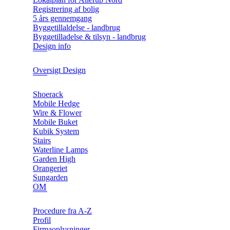
Registrering af bolig
5 års gennemgang
Byggetillaldelse - landbrug
Byggetilladelse & tilsyn - landbrug
Design info
Oversigt Design
Shoerack
Mobile Hedge
Wire & Flower
Mobile Buket
Kubik System
Stairs
Waterline Lamps
Garden High
Orangeriet
Sungarden
OM
Procedure fra A-Z
Profil
Firmaoplysninger