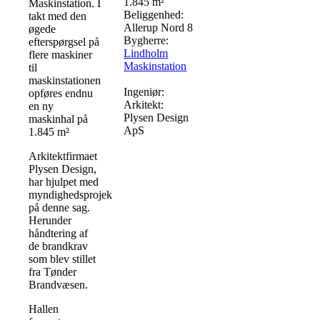
1.845 m²
Maskinstation. I
Beliggenhed:
takt med den
Allerup Nord 8
øgede
Bygherre:
efterspørgsel på
Lindholm
flere maskiner
Maskinstation
til
maskinstationen
Ingeniør:
opføres endnu
Arkitekt:
en ny
Plysen Design
maskinhal på
ApS
1.845 m²
Arkitektfirmaet
Plysen Design,
har hjulpet med
myndighedsprojektet
på denne sag.
Herunder
håndtering af
de brandkrav
som blev stillet
fra Tønder
Brandvæsen.
Hallen