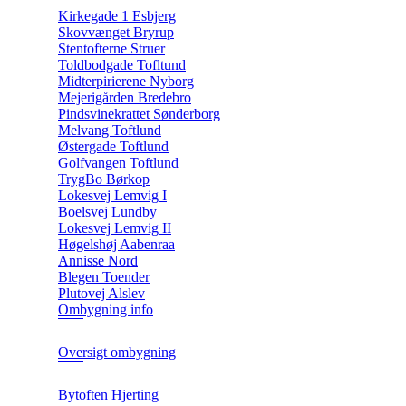
Kirkegade 1 Esbjerg
Skovvænget Bryrup
Stentofterne Struer
Toldbodgade Tofltund
Midterpirierene Nyborg
Mejerigården Bredebro
Pindsvinekrattet Sønderborg
Melvang Toftlund
Østergade Toftlund
Golfvangen Toftlund
TrygBo Børkop
Lokesvej Lemvig I
Boelsvej Lundby
Lokesvej Lemvig II
Høgelshøj Aabenraa
Annisse Nord
Blegen Toender
Plutovej Alslev
Ombygning info
Oversigt ombygning
Bytoften Hjerting