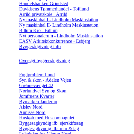
Handelsbanken Grindsted
Davidsens Tømmerhandel - Toftlund
Arrild privatskole - Arrild
Ny maskinhal I - Lindholm Maskinstation
Ny maskinhal II- Lindholm Maskinstation
Billum Kro - Billum
Nyt personalerum - Lindholm Maskinstation
EASV Arkitektkonkurrence - Esbjerg
Byggerådgivning info
Oversigt byggerrådgivning
Fugtproblem Lund
Syn & skøn - Ådalen Vejen
Grønnevænget 42
Nørlundvej Syn og Skøn
Jomfruens Kvarter
Bymarken Janderup
Alslev Nord
Annisse Nord
Huskøb med Huscompagniet
Byggesagkyndig ifb. ejerskiftesag
Byggesagkyndig ifb. mur & tag
Lokalplan for Allerup Nord