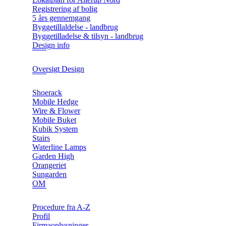
Registrering af bolig
5 års gennemgang
Byggetillaldelse - landbrug
Byggetilladelse & tilsyn - landbrug
Design info
Oversigt Design
Shoerack
Mobile Hedge
Wire & Flower
Mobile Buket
Kubik System
Stairs
Waterline Lamps
Garden High
Orangeriet
Sungarden
OM
Procedure fra A-Z
Profil
Firmaoplysninger