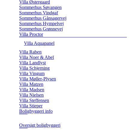
Villa Østergaard
Sommerhus Søvangen
Sommerhus Vindgaf
Sommerhus Gånsagervej
Sommerhus Hympelvej
Sommerhus Grønnevej
Villa Proctor
Villa Aquapanel
Villa Raben
Villa Noer & Abel
Villa Landlyst
Villa Schjerning
Villa Vingum
Villa Møller-Plysen
Villa Matzen
Villa Madsen
Villa Nielsen
Villa Steffensen
Villa Stieper
Boligbyggeri info
Oversigt boligbyggeri