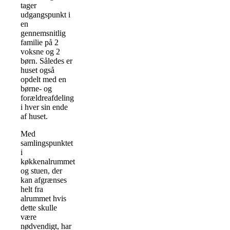
tager
udgangspunkt i
en
gennemsnitlig
familie på 2
voksne og 2
børn. Således er
huset også
opdelt med en
børne- og
forældreafdeling
i hver sin ende
af huset.
Med
samlingspunktet
i
køkkenalrummet
og stuen, der
kan afgrænses
helt fra
alrummet hvis
dette skulle
være
nødvendigt, har