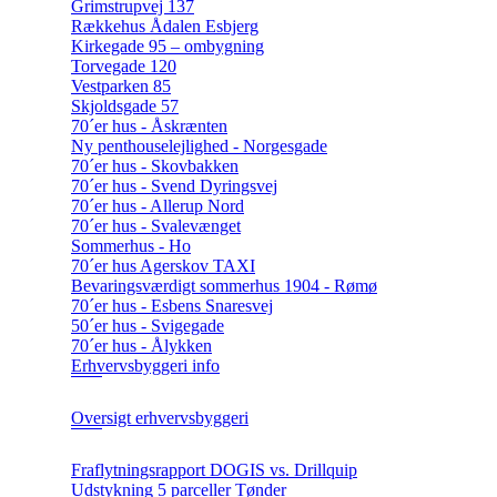
Grimstrupvej 137
Rækkehus Ådalen Esbjerg
Kirkegade 95 – ombygning
Torvegade 120
Vestparken 85
Skjoldsgade 57
70´er hus - Åskrænten
Ny penthouselejlighed - Norgesgade
70´er hus - Skovbakken
70´er hus - Svend Dyringsvej
70´er hus - Allerup Nord
70´er hus - Svalevænget
Sommerhus - Ho
70´er hus Agerskov TAXI
Bevaringsværdigt sommerhus 1904 - Rømø
70´er hus - Esbens Snaresvej
50´er hus - Svigegade
70´er hus - Ålykken
Erhvervsbyggeri info
Oversigt erhvervsbyggeri
Fraflytningsrapport DOGIS vs. Drillquip
Udstykning 5 parceller Tønder