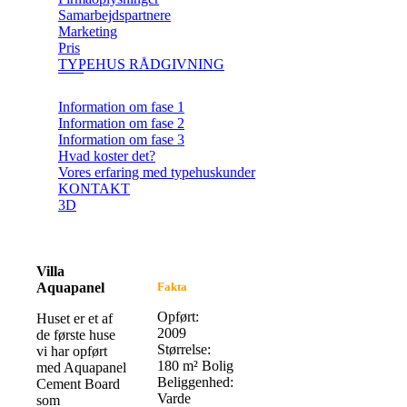
Samarbejdspartnere
Marketing
Pris
TYPEHUS RÅDGIVNING
Information om fase 1
Information om fase 2
Information om fase 3
Hvad koster det?
Vores erfaring med typehuskunder
KONTAKT
3D
Villa
Aquapanel
Fakta
Opført:
Huset er et af
2009
de første huse
Størrelse:
vi har opført
180 m² Bolig
med Aquapanel
Beliggenhed:
Cement Board
Varde
som