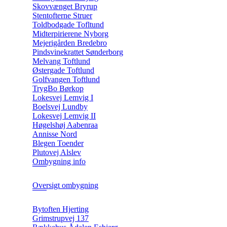
Skovvænget Bryrup
Stentofterne Struer
Toldbodgade Tofltund
Midterpirierene Nyborg
Mejerigården Bredebro
Pindsvinekrattet Sønderborg
Melvang Toftlund
Østergade Toftlund
Golfvangen Toftlund
TrygBo Børkop
Lokesvej Lemvig I
Boelsvej Lundby
Lokesvej Lemvig II
Høgelshøj Aabenraa
Annisse Nord
Blegen Toender
Plutovej Alslev
Ombygning info
Oversigt ombygning
Bytoften Hjerting
Grimstrupvej 137