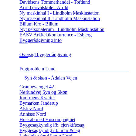
Davidsens Tømmerhandel - Toftlund
Arrild privatskole - Arrild
Ny maskinhal I - Lindholm Maskinstation
Ny maskinhal II- Lindholm Maskinstation
Billum Kro - Billum
Nyt personalerum - Lindholm Maskinstation
EASV Arkitektkonkurrence - Esbjerg
Byggerådgivning info
Oversigt byggerrådgivning
Fugtproblem Lund
Syn & skøn - Ådalen Vejen
Grønnevænget 42
Nørlundvej Syn og Skøn
Jomfruens Kvarter
Bymarken Janderup
Alslev Nord
Annisse Nord
Huskøb med Huscompagniet
Byggesagkyndig ifb. ejerskiftesag
Byggesagkyndig ifb. mur & tag
Lokalplan for Allerup Nord