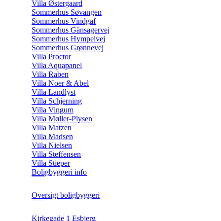
Villa Østergaard
Sommerhus Søvangen
Sommerhus Vindgaf
Sommerhus Gånsagervej
Sommerhus Hympelvej
Sommerhus Grønnevej
Villa Proctor
Villa Aquapanel
Villa Raben
Villa Noer & Abel
Villa Landlyst
Villa Schjerning
Villa Vingum
Villa Møller-Plysen
Villa Matzen
Villa Madsen
Villa Nielsen
Villa Steffensen
Villa Stieper
Boligbyggeri info
Oversigt boligbyggeri
Kirkegade 1 Esbjerg