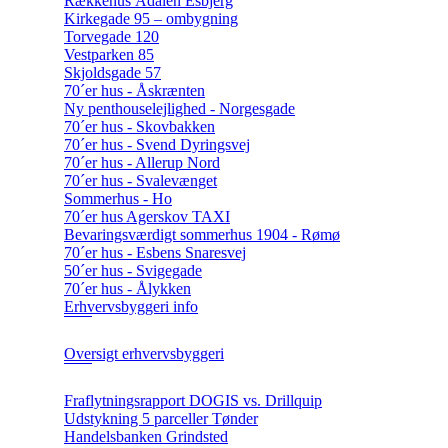
Rækkehus Ådalen Esbjerg
Kirkegade 95 – ombygning
Torvegade 120
Vestparken 85
Skjoldsgade 57
70´er hus - Åskrænten
Ny penthouselejlighed - Norgesgade
70´er hus - Skovbakken
70´er hus - Svend Dyringsvej
70´er hus - Allerup Nord
70´er hus - Svalevænget
Sommerhus - Ho
70´er hus Agerskov TAXI
Bevaringsværdigt sommerhus 1904 - Rømø
70´er hus - Esbens Snaresvej
50´er hus - Svigegade
70´er hus - Ålykken
Erhvervsbyggeri info
Oversigt erhvervsbyggeri
Fraflytningsrapport DOGIS vs. Drillquip
Udstykning 5 parceller Tønder
Handelsbanken Grindsted