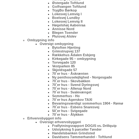
Østergade Toftlund
Golfvangen Toftlund
TrygBo Børkop
Lokesvej Lemvig I
Boelsvej Lundby
Lokesvej Lemvig II
Høgelshøj Aabenraa
Annisse Nord
Blegen Toender
Plutovej Alslev
Ombygning info
Oversigt ombygning
Bytoften Hjerting
Grimstrupvej 137
Rækkehus Ådalen Esbjerg
Kirkegade 95 – ombygning
Torvegade 120
Vestparken 85
Skjoldsgade 57
70´er hus - Åskrænten
Ny penthouselejlighed - Norgesgade
70´er hus - Skovbakken
70´er hus - Svend Dyringsvej
70´er hus - Allerup Nord
70´er hus - Svalevænget
Sommerhus - Ho
70´er hus Agerskov TAXI
Bevaringsværdigt sommerhus 1904 - Rømø
70´er hus - Esbens Snaresvej
50´er hus - Svigegade
70´er hus - Ålykken
Erhvervsbyggeri info
Oversigt erhvervsbyggeri
Fraflytningsrapport DOGIS vs. Drillquip
Udstykning 5 parceller Tønder
Handelsbanken Grindsted
Davidsens Tømmerhandel - Toftlund