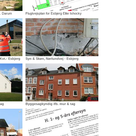
t. Darum
F
lugtvejsplan for Esbjerg Elite Ishocky
vt.- Esbjerg
Syn & Skøn, Nørlundvej - Esbjerg
sag
Byggesagkyndig ifb. mur & tag