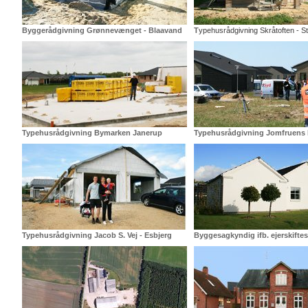
Byggerådgivning Grønnevænget - Blaavand
T
ypehusrådgivning Skråtoften - S
Typehusrådgivning Bymarken Janerup
Typehusrådgivning Jomfruens K
Typehusrådgivning Jacob S. Vej - Esbjerg
Byggesagkyndig ifb. ejerskifte