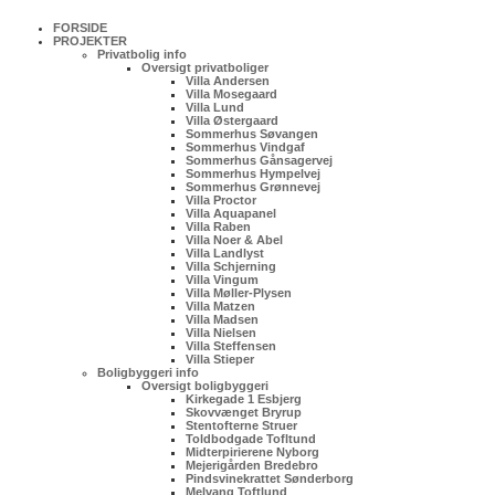
FORSIDE
PROJEKTER
Privatbolig info
Oversigt privatboliger
Villa Andersen
Villa Mosegaard
Villa Lund
Villa Østergaard
Sommerhus Søvangen
Sommerhus Vindgaf
Sommerhus Gånsagervej
Sommerhus Hympelvej
Sommerhus Grønnevej
Villa Proctor
Villa Aquapanel
Villa Raben
Villa Noer & Abel
Villa Landlyst
Villa Schjerning
Villa Vingum
Villa Møller-Plysen
Villa Matzen
Villa Madsen
Villa Nielsen
Villa Steffensen
Villa Stieper
Boligbyggeri info
Oversigt boligbyggeri
Kirkegade 1 Esbjerg
Skovvænget Bryrup
Stentofterne Struer
Toldbodgade Tofltund
Midterpirierene Nyborg
Mejerigården Bredebro
Pindsvinekrattet Sønderborg
Melvang Toftlund