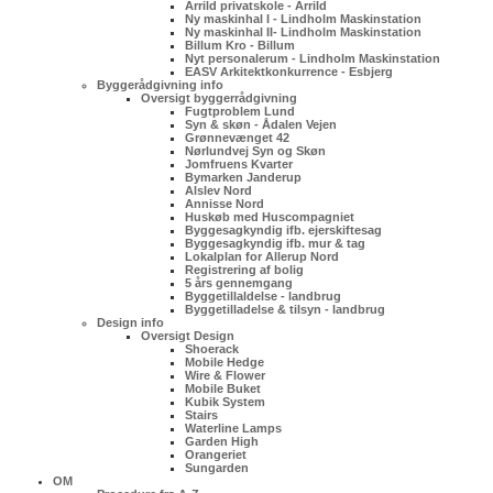
Arrild privatskole - Arrild
Ny maskinhal I - Lindholm Maskinstation
Ny maskinhal II- Lindholm Maskinstation
Billum Kro - Billum
Nyt personalerum - Lindholm Maskinstation
EASV Arkitektkonkurrence - Esbjerg
Byggerådgivning info
Oversigt byggerrådgivning
Fugtproblem Lund
Syn & skøn - Ådalen Vejen
Grønnevænget 42
Nørlundvej Syn og Skøn
Jomfruens Kvarter
Bymarken Janderup
Alslev Nord
Annisse Nord
Huskøb med Huscompagniet
Byggesagkyndig ifb. ejerskiftesag
Byggesagkyndig ifb. mur & tag
Lokalplan for Allerup Nord
Registrering af bolig
5 års gennemgang
Byggetillaldelse - landbrug
Byggetilladelse & tilsyn - landbrug
Design info
Oversigt Design
Shoerack
Mobile Hedge
Wire & Flower
Mobile Buket
Kubik System
Stairs
Waterline Lamps
Garden High
Orangeriet
Sungarden
OM