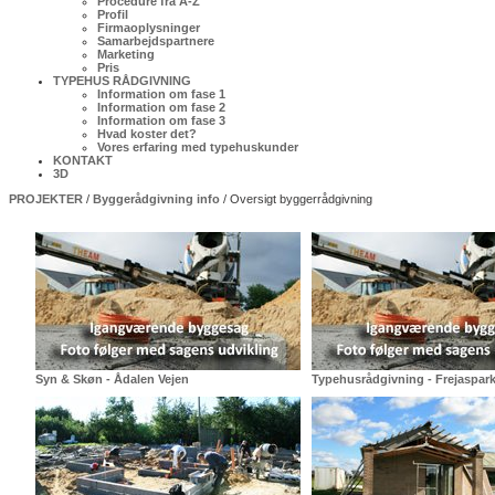
Procedure fra A-Z
Profil
Firmaoplysninger
Samarbejdspartnere
Marketing
Pris
TYPEHUS RÅDGIVNING
Information om fase 1
Information om fase 2
Information om fase 3
Hvad koster det?
Vores erfaring med typehuskunder
KONTAKT
3D
PROJEKTER
/
Byggerådgivning info
/ Oversigt byggerrådgivning
Syn & Skøn - Ådalen Vejen
Typehusrådgivning - Frejaspar