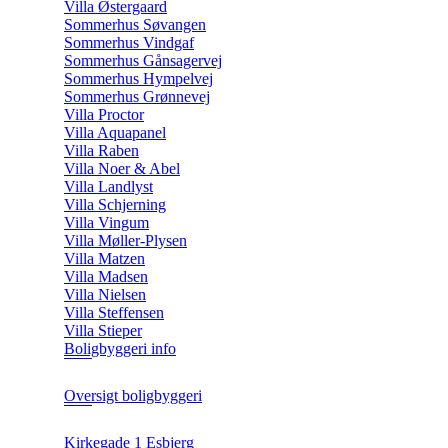
Villa Østergaard
Sommerhus Søvangen
Sommerhus Vindgaf
Sommerhus Gånsagervej
Sommerhus Hympelvej
Sommerhus Grønnevej
Villa Proctor
Villa Aquapanel
Villa Raben
Villa Noer & Abel
Villa Landlyst
Villa Schjerning
Villa Vingum
Villa Møller-Plysen
Villa Matzen
Villa Madsen
Villa Nielsen
Villa Steffensen
Villa Stieper
Boligbyggeri info
Oversigt boligbyggeri
Kirkegade 1 Esbjerg