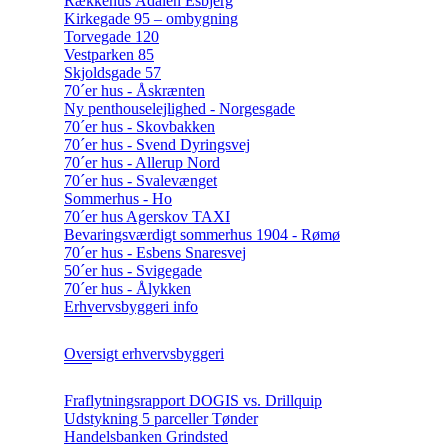
Rækkehus Ådalen Esbjerg
Kirkegade 95 – ombygning
Torvegade 120
Vestparken 85
Skjoldsgade 57
70´er hus - Åskrænten
Ny penthouselejlighed - Norgesgade
70´er hus - Skovbakken
70´er hus - Svend Dyringsvej
70´er hus - Allerup Nord
70´er hus - Svalevænget
Sommerhus - Ho
70´er hus Agerskov TAXI
Bevaringsværdigt sommerhus 1904 - Rømø
70´er hus - Esbens Snaresvej
50´er hus - Svigegade
70´er hus - Ålykken
Erhvervsbyggeri info
Oversigt erhvervsbyggeri
Fraflytningsrapport DOGIS vs. Drillquip
Udstykning 5 parceller Tønder
Handelsbanken Grindsted