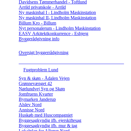
Davidsens Tømmerhandel - Toftlund
Arrild privatskole - Arrild
Ny maskinhal I - Lindholm Maskinstation
Ny maskinhal II- Lindholm Maskinstation
Billum Kro - Billum
Nyt personalerum - Lindholm Maskinstation
EASV Arkitektkonkurrence - Esbjerg
Byggerådgivning info
Oversigt byggerrådgivning
Fugtproblem Lund
Syn & skøn - Ådalen Vejen
Grønnevænget 42
Nørlundvej Syn og Skøn
Jomfruens Kvarter
Bymarken Janderup
Alslev Nord
Annisse Nord
Huskøb med Huscompagniet
Byggesagkyndig ifb. ejerskiftesag
Byggesagkyndig ifb. mur & tag
Lokalplan for Allerup Nord