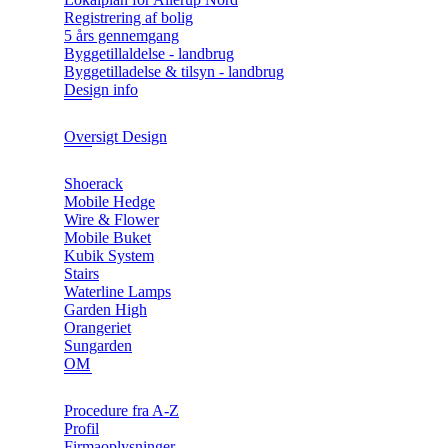
Registrering af bolig
5 års gennemgang
Byggetillaldelse - landbrug
Byggetilladelse & tilsyn - landbrug
Design info
Oversigt Design
Shoerack
Mobile Hedge
Wire & Flower
Mobile Buket
Kubik System
Stairs
Waterline Lamps
Garden High
Orangeriet
Sungarden
OM
Procedure fra A-Z
Profil
Firmaoplysninger