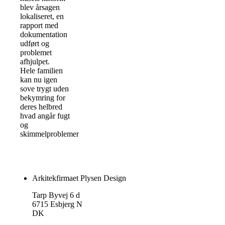
blev årsagen
lokaliseret, en
rapport med
dokumentation
udført og
problemet
afhjulpet.
Hele familien
kan nu igen
sove trygt uden
bekymring for
deres helbred
hvad angår fugt
og
skimmelproblemer.
Arkitekfirmaet Plysen Design
Tarp Byvej 6 d
6715 Esbjerg N
DK