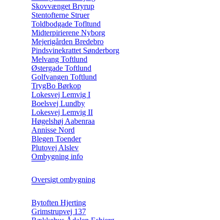
Skovvænget Bryrup
Stentofterne Struer
Toldbodgade Tofltund
Midterpirierene Nyborg
Mejerigården Bredebro
Pindsvinekrattet Sønderborg
Melvang Toftlund
Østergade Toftlund
Golfvangen Toftlund
TrygBo Børkop
Lokesvej Lemvig I
Boelsvej Lundby
Lokesvej Lemvig II
Høgelshøj Aabenraa
Annisse Nord
Blegen Toender
Plutovej Alslev
Ombygning info
Oversigt ombygning
Bytoften Hjerting
Grimstrupvej 137