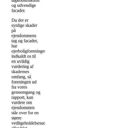
tagkonstruktion
og udvendige
facader.
Da der er
synlige skader
på
ejendommens
tag og facader,
har
ejerboligforeningen
indkaldt os til
en uvildig
vurdering af
skadernes
omfang, så
foreningen ud
fra vores
gennemgang og
rapport, kan
vurdere om
ejendommen
står over for en
større
vedligeholdelsesudgift