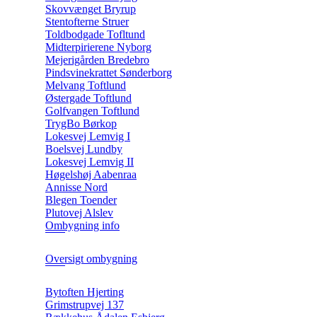
Skovvænget Bryrup
Stentofterne Struer
Toldbodgade Tofltund
Midterpirierene Nyborg
Mejerigården Bredebro
Pindsvinekrattet Sønderborg
Melvang Toftlund
Østergade Toftlund
Golfvangen Toftlund
TrygBo Børkop
Lokesvej Lemvig I
Boelsvej Lundby
Lokesvej Lemvig II
Høgelshøj Aabenraa
Annisse Nord
Blegen Toender
Plutovej Alslev
Ombygning info
Oversigt ombygning
Bytoften Hjerting
Grimstrupvej 137