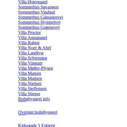
Villa Østergaard
Sommerhus Søvangen
Sommerhus Vindgaf
Sommerhus Gånsagervej
Sommerhus Hympelvej
Sommerhus Grønnevej
Villa Proctor
Villa Aquapanel
Villa Raben
Villa Noer & Abel
Villa Landlyst
Villa Schjerning
Villa Vingum
Villa Møller-Plysen
Villa Matzen
Villa Madsen
Villa Nielsen
Villa Steffensen
Villa Stieper
Boligbyggeri info
Oversigt boligbyggeri
Kirkegade 1 Esbjerg