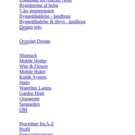
Registrering af bolig
5 års gennemgang
Byggetillaldelse - landbrug
Byggetilladelse & tilsyn - landbrug
Design info
Oversigt Design
Shoerack
Mobile Hedge
Wire & Flower
Mobile Buket
Kubik System
Stairs
Waterline Lamps
Garden High
Orangeriet
Sungarden
OM
Procedure fra A-Z
Profil
Firmaoplysninger