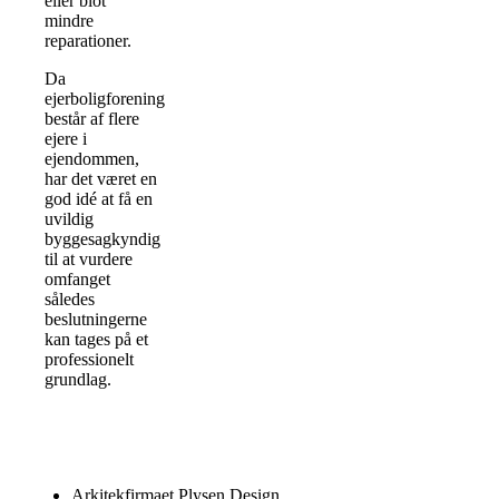
eller blot
mindre
reparationer.
Da
ejerboligforening
består af flere
ejere i
ejendommen,
har det været en
god idé at få en
uvildig
byggesagkyndig
til at vurdere
omfanget
således
beslutningerne
kan tages på et
professionelt
grundlag.
Arkitekfirmaet Plysen Design