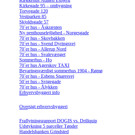
Rækkehus Ådalen Esbjerg
Kirkegade 95 – ombygning
Torvegade 120
Vestparken 85
Skjoldsgade 57
70´er hus - Åskrænten
Ny penthouselejlighed - Norgesgade
70´er hus - Skovbakken
70´er hus - Svend Dyringsvej
70´er hus - Allerup Nord
70´er hus - Svalevænget
Sommerhus - Ho
70´er hus Agerskov TAXI
Bevaringsværdigt sommerhus 1904 - Rømø
70´er hus - Esbens Snaresvej
50´er hus - Svigegade
70´er hus - Ålykken
Erhvervsbyggeri info
Oversigt erhvervsbyggeri
Fraflytningsrapport DOGIS vs. Drillquip
Udstykning 5 parceller Tønder
Handelsbanken Grindsted