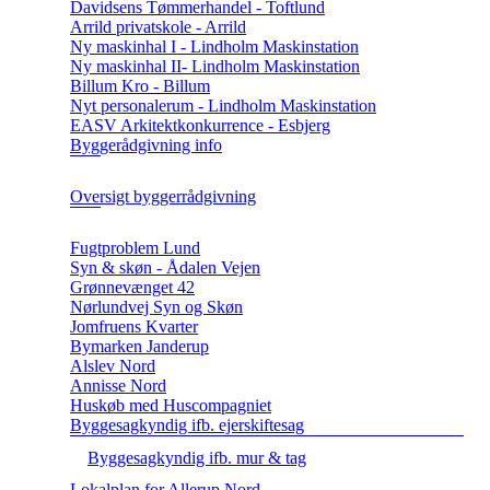
Davidsens Tømmerhandel - Toftlund
Arrild privatskole - Arrild
Ny maskinhal I - Lindholm Maskinstation
Ny maskinhal II- Lindholm Maskinstation
Billum Kro - Billum
Nyt personalerum - Lindholm Maskinstation
EASV Arkitektkonkurrence - Esbjerg
Byggerådgivning info
Oversigt byggerrådgivning
Fugtproblem Lund
Syn & skøn - Ådalen Vejen
Grønnevænget 42
Nørlundvej Syn og Skøn
Jomfruens Kvarter
Bymarken Janderup
Alslev Nord
Annisse Nord
Huskøb med Huscompagniet
Byggesagkyndig ifb. ejerskiftesag
Byggesagkyndig ifb. mur & tag
Lokalplan for Allerup Nord